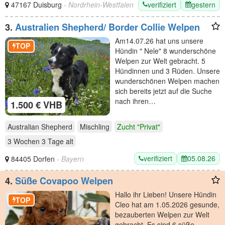
verifiziert
gestern
47167 Duisburg
- Nordrhein-Westfalen
3.
Australien Shepherd/ Border Collie Welpen
Am14.07.26 hat uns unsere
TOP
Hündin " Nele" 8 wunderschöne
Welpen zur Welt gebracht. 5
Hündinnen und 3 Rüden. Unsere
wunderschönen Welpen machen
sich bereits jetzt auf die Suche
nach ihren…
1.500 € VHB
Australian Shepherd
Mischling
Zucht "Privat"
3 Wochen 3 Tage
alt
verifiziert
05.08.26
84405 Dorfen
- Bayern
4.
Süße Covapoo Welpen
Hallo ihr Lieben! Unsere Hündin
TOP
Cleo hat am 1.05.2026 gesunde,
bezauberten Welpen zur Welt
gebracht. Es sind 6 süße