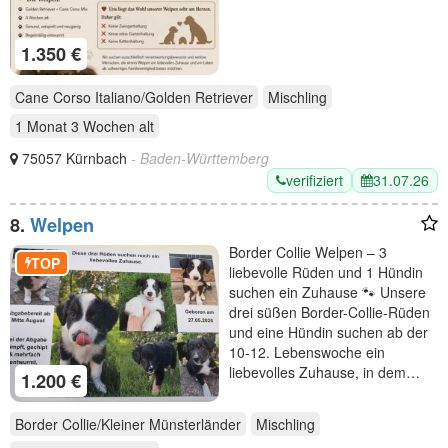
1.350 €
Cane Corso Italiano/Golden Retriever
Mischling
1 Monat 3 Wochen
alt
75057 Kürnbach
- Baden-Württemberg
verifiziert
31.07.26
8.
Welpen
Border Collie Welpen – 3
TOP
liebevolle Rüden und 1 Hündin
suchen ein Zuhause 🐾 Unsere
drei süßen Border-Collie-Rüden
und eine Hündin suchen ab der
10-12. Lebenswoche ein
liebevolles Zuhause, in dem…
1.200 €
Border Collie/Kleiner Münsterländer
Mischling