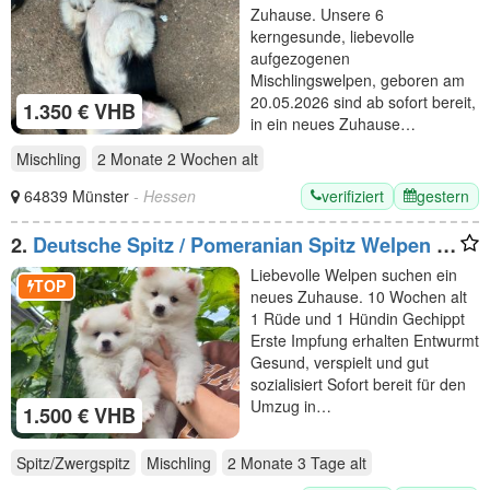
Zuhause. Unsere 6
kerngesunde, liebevolle
aufgezogenen
Mischlingswelpen, geboren am
20.05.2026 sind ab sofort bereit,
1.350 € VHB
in ein neues Zuhause…
Mischling
2 Monate 2 Wochen
alt
verifiziert
gestern
64839 Münster
- Hessen
2.
Deutsche Spitz / Pomeranian Spitz Welpen -
Rüge und Hündin 10 Woche alt
Liebevolle Welpen suchen ein
TOP
neues Zuhause. 10 Wochen alt
1 Rüde und 1 Hündin Gechippt
Erste Impfung erhalten Entwurmt
Gesund, verspielt und gut
sozialisiert Sofort bereit für den
Umzug in…
1.500 € VHB
Spitz/Zwergspitz
Mischling
2 Monate 3 Tage
alt