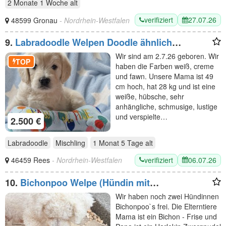
2 Monate 1 Woche
alt
verifiziert
27.07.26
48599 Gronau
- Nordrhein-Westfalen
9.
Labradoodle Welpen Doodle ähnlich
Goldendoodle F1 Medium - erfahrene liebevolle
Wir sind am 2.7.26 geboren. Wir
Familienaufzucht
TOP
haben die Farben weiß, creme
und fawn. Unsere Mama ist 49
cm hoch, hat 28 kg und ist eine
weiße, hübsche, sehr
anhängliche, schmusige, lustige
und verspielte…
2.500 €
Labradoodle
Mischling
1 Monat 5 Tage
alt
verifiziert
06.07.26
46459 Rees
- Nordrhein-Westfalen
10.
Bichonpoo Welpe (Hündin mit
Abstammungsnachweis
Wir haben noch zwei Hündinnen
Bichonpoo`s frei. Die Elterntiere
Mama ist ein Bichon - Frise und