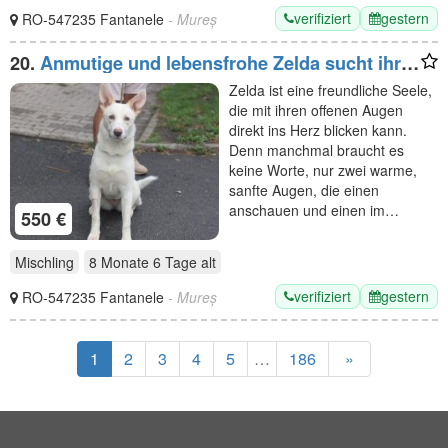
verifiziert
gestern
RO-547235 Fantanele
- Mureș
20.
Anmutige und lebensfrohe Zelda sucht ihre
Menschen
Zelda ist eine freundliche Seele,
die mit ihren offenen Augen
direkt ins Herz blicken kann.
Denn manchmal braucht es
keine Worte, nur zwei warme,
sanfte Augen, die einen
anschauen und einen im…
550 €
Mischling
8 Monate 6 Tage
alt
verifiziert
gestern
RO-547235 Fantanele
- Mureș
1
2
3
4
5
…
186
»