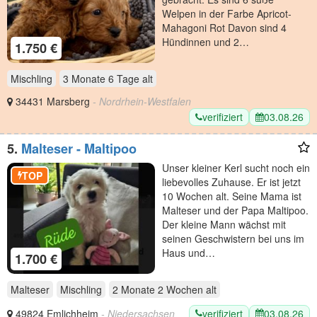
Welpen in der Farbe Apricot-
Mahagoni Rot Davon sind 4
Hündinnen und 2…
1.750 €
Mischling
3 Monate 6 Tage
alt
34431 Marsberg
- Nordrhein-Westfalen
verifiziert
03.08.26
5.
Malteser - Maltipoo
Unser kleiner Kerl sucht noch ein
TOP
liebevolles Zuhause. Er ist jetzt
10 Wochen alt. Seine Mama ist
Malteser und der Papa Maltipoo.
Der kleine Mann wächst mit
seinen Geschwistern bei uns im
Haus und…
1.700 €
Malteser
Mischling
2 Monate 2 Wochen
alt
verifiziert
03.08.26
49824 Emlichheim
- Niedersachsen