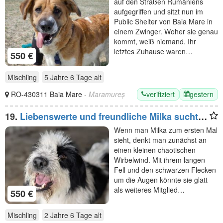
auf den Straßen Rumäniens
aufgegriffen und sitzt nun im
Public Shelter von Baia Mare in
einem Zwinger. Woher sie genau
kommt, weiß niemand. Ihr
letztes Zuhause waren…
550 €
Mischling
5 Jahre 6 Tage
alt
verifiziert
gestern
RO-430311 Baia Mare
- Maramureș
19.
Liebenswerte und freundliche Milka sucht
Familienanschluss
Wenn man Milka zum ersten Mal
sieht, denkt man zunächst an
einen kleinen chaotischen
Wirbelwind. Mit ihrem langen
Fell und den schwarzen Flecken
um die Augen könnte sie glatt
als weiteres Mitglied…
550 €
Mischling
2 Jahre 6 Tage
alt