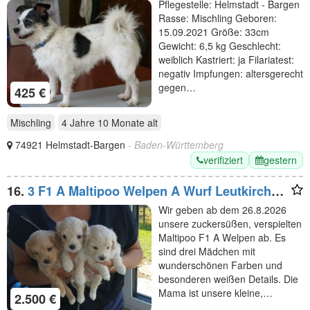
Pflegestelle: Helmstadt - Bargen
Rasse: Mischling Geboren:
15.09.2021 Größe: 33cm
Gewicht: 6,5 kg Geschlecht:
weiblich Kastriert: ja Filariatest:
negativ Impfungen: altersgerecht
gegen…
425 €
Mischling
4 Jahre 10 Monate
alt
74921 Helmstadt-Bargen
- Baden-Württemberg
verifiziert
gestern
16.
3 F1 A Maltipoo Welpen A Wurf Leutkirch
Memmingen
Wir geben ab dem 26.8.2026
unsere zuckersüßen, verspielten
Maltipoo F1 A Welpen ab. Es
sind drei Mädchen mit
wunderschönen Farben und
besonderen weißen Details. Die
Mama ist unsere kleine,…
2.500 €