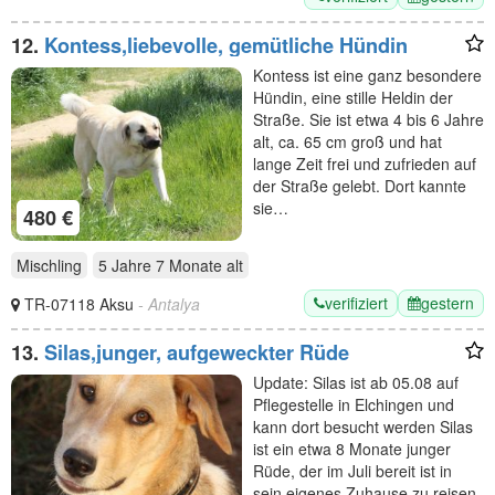
12.
Kontess,liebevolle, gemütliche Hündin
Kontess ist eine ganz besondere
Hündin, eine stille Heldin der
Straße. Sie ist etwa 4 bis 6 Jahre
alt, ca. 65 cm groß und hat
lange Zeit frei und zufrieden auf
der Straße gelebt. Dort kannte
sie…
480 €
Mischling
5 Jahre 7 Monate
alt
verifiziert
gestern
TR-07118 Aksu
- Antalya
13.
Silas,junger, aufgeweckter Rüde
Update: Silas ist ab 05.08 auf
Pflegestelle in Elchingen und
kann dort besucht werden Silas
ist ein etwa 8 Monate junger
Rüde, der im Juli bereit ist in
sein eigenes Zuhause zu reisen