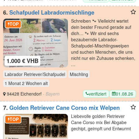
6.
Schafpudel Labradormischlinge
Schreiben 🐾 Vielleicht wartet
TOP
dein bester Freund gerade auf
dich… 🐾 Wir sind sechs
bezaubernde Labrador-
Schafpudel-Mischlingswelpen
und suchen Menschen, die uns
nicht nur ein Zuhause schenken,
1.000 € VHB
…
Labrador Retriever/Schafpudel
Mischling
1 Monat 2 Wochen
alt
verifiziert
01.08.26
94428 Eichendorf
- Bayern
7.
Golden Retriever Cane Corso mix Welpen
Liebevolle golden Retriever
TOP
Cane Corso mix Bei Abgabe
gechipt, geimpft und Entwurmt