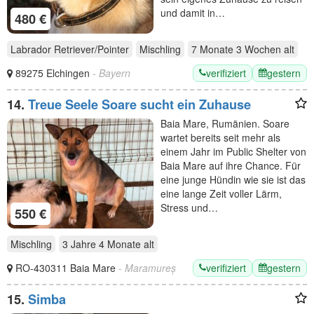
und damit in…
480 €
Labrador Retriever/Pointer
Mischling
7 Monate 3 Wochen
alt
verifiziert
gestern
89275 Elchingen
- Bayern
14.
Treue Seele Soare sucht ein Zuhause
Baia Mare, Rumänien. Soare
wartet bereits seit mehr als
einem Jahr im Public Shelter von
Baia Mare auf ihre Chance. Für
eine junge Hündin wie sie ist das
eine lange Zeit voller Lärm,
Stress und…
550 €
Mischling
3 Jahre 4 Monate
alt
verifiziert
gestern
RO-430311 Baia Mare
- Maramureș
15.
Simba