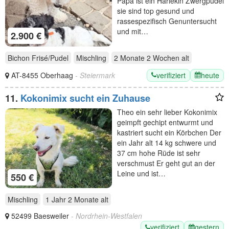
Papa ist ein Harlekin Zwergpudel
sie sind top gesund und
rassespezifisch Genuntersucht
und mit…
2.900 €
Bichon Frisé/Pudel
Mischling
2 Monate 2 Wochen
alt
verifiziert
heute
AT-8455 Oberhaag
- Steiermark
11.
Kokonimix sucht ein Zuhause
Theo ein sehr lieber Kokonimix
geimpft gechipt entwurmt und
kastriert sucht ein Körbchen Der
ein Jahr alt 14 kg schwere und
37 cm hohe Rüde ist sehr
verschmust Er geht gut an der
Leine und ist…
550 €
Mischling
1 Jahr 2 Monate
alt
52499 Baesweiler
- Nordrhein-Westfalen
verifiziert
gestern