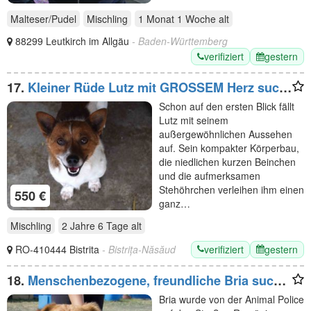
Malteser/Pudel
Mischling
1 Monat 1 Woche
alt
88299 Leutkirch im Allgäu
- Baden-Württemberg
verifiziert
gestern
17.
Kleiner Rüde Lutz mit GROSSEM Herz such
Zuhause
Schon auf den ersten Blick fällt
Lutz mit seinem
außergewöhnlichen Aussehen
auf. Sein kompakter Körperbau,
die niedlichen kurzen Beinchen
und die aufmerksamen
Stehöhrchen verleihen ihm einen
550 €
ganz…
Mischling
2 Jahre 6 Tage
alt
verifiziert
gestern
RO-410444 Bistrita
- Bistrița-Năsăud
18.
Menschenbezogene, freundliche Bria sucht
Familienanschluss
Bria wurde von der Animal Police