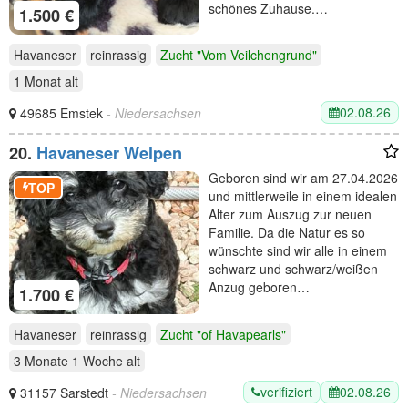
schönes Zuhause.…
1.500 €
Havaneser
reinrassig
Zucht "Vom Veilchengrund"
1 Monat
alt
02.08.26
49685 Emstek
- Niedersachsen
20.
Havaneser Welpen
Geboren sind wir am 27.04.2026
TOP
und mittlerweile in einem idealen
Alter zum Auszug zur neuen
Familie. Da die Natur es so
wünschte sind wir alle in einem
schwarz und schwarz/weißen
Anzug geboren…
1.700 €
Havaneser
reinrassig
Zucht "of Havapearls"
3 Monate 1 Woche
alt
verifiziert
02.08.26
31157 Sarstedt
- Niedersachsen