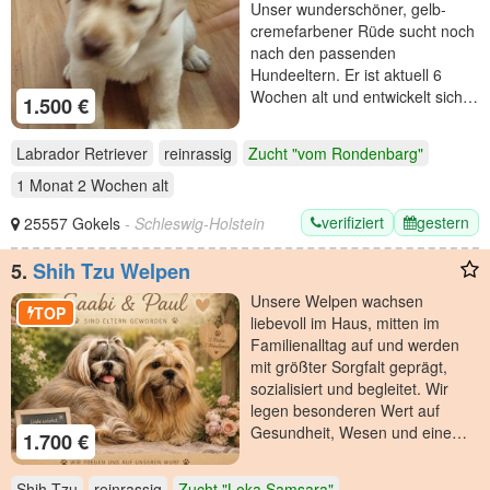
Unser wunderschöner, gelb-
cremefarbener Rüde sucht noch
nach den passenden
Hundeeltern. Er ist aktuell 6
Wochen alt und entwickelt sich…
1.500 €
Labrador Retriever
reinrassig
Zucht "vom Rondenbarg"
1 Monat 2 Wochen
alt
verifiziert
gestern
25557 Gokels
- Schleswig-Holstein
5.
Shih Tzu Welpen
Unsere Welpen wachsen
TOP
liebevoll im Haus, mitten im
Familienalltag auf und werden
mit größter Sorgfalt geprägt,
sozialisiert und begleitet. Wir
legen besonderen Wert auf
Gesundheit, Wesen und eine…
1.700 €
Shih Tzu
reinrassig
Zucht "Loka Samsara"