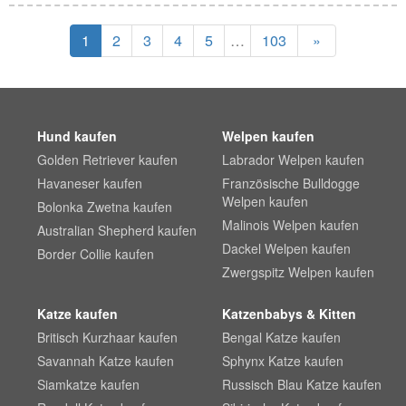
1
2
3
4
5
…
103
»
Hund kaufen
Welpen kaufen
Golden Retriever kaufen
Labrador Welpen kaufen
Havaneser kaufen
Französische Bulldogge
Welpen kaufen
Bolonka Zwetna kaufen
Malinois Welpen kaufen
Australian Shepherd kaufen
Dackel Welpen kaufen
Border Collie kaufen
Zwergspitz Welpen kaufen
Katze kaufen
Katzenbabys & Kitten
Britisch Kurzhaar kaufen
Bengal Katze kaufen
Savannah Katze kaufen
Sphynx Katze kaufen
Siamkatze kaufen
Russisch Blau Katze kaufen