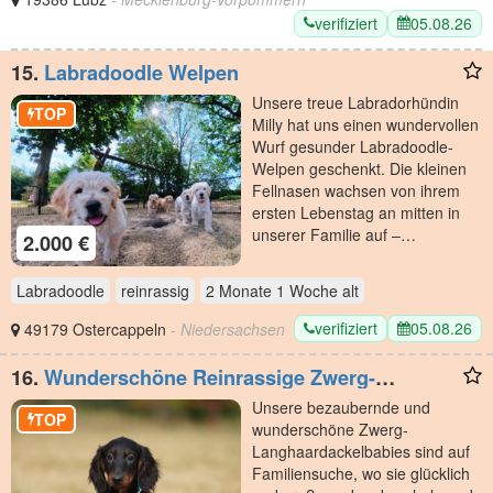
verifiziert
05.08.26
15.
Labradoodle Welpen
Unsere treue Labradorhündin
TOP
Milly hat uns einen wundervollen
Wurf gesunder Labradoodle-
Welpen geschenkt. Die kleinen
Fellnasen wachsen von ihrem
ersten Lebenstag an mitten in
unserer Familie auf –…
2.000 €
Labradoodle
reinrassig
2 Monate 1 Woche
alt
verifiziert
05.08.26
49179 Ostercappeln
- Niedersachsen
16.
Wunderschöne Reinrassige Zwerg-
Langhaardackel Welpen auf Familiensuche
Unsere bezaubernde und
TOP
wunderschöne Zwerg-
Langhaardackelbabies sind auf
Familiensuche, wo sie glücklich