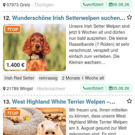
verifiziert
06.08.26
07973 Greiz
- Thüringen
12.
Wunderschöne Irish Setterwelpen suchen
liebevolle Plätze
Unsere Irish Setter Welpen sind
TOP
jetzt 9 Wochen alt und dürfen
nun bald ausziehen. Die kleine
Rasselbande (7 Rüden) ist sehr
verschmust, verspielt und
einfach zum verlieben. Die
Kleinen wachsen…
1.400 €
Irish Red Setter
reinrassig
2 Monate 1 Woche
alt
verifiziert
05.08.26
21789 Wingst
- Niedersachsen
13.
West Highland White Terrier Welpen –
Einmaliger Wurf erwartet
Wir freuen uns, Ihnen mitteilen
TOP
zu können, dass unsere West
Highland White Terrier Welpen
am 3. August gesund zur Welt
gekommen sind. Es sind