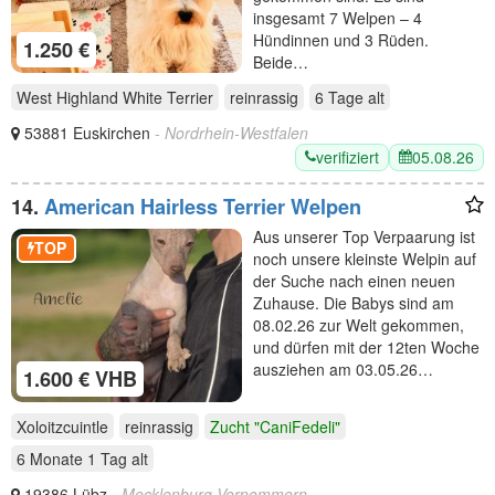
insgesamt 7 Welpen – 4
Hündinnen und 3 Rüden.
1.250 €
Beide…
West Highland White Terrier
reinrassig
6 Tage
alt
53881 Euskirchen
- Nordrhein-Westfalen
verifiziert
05.08.26
14.
American Hairless Terrier Welpen
Aus unserer Top Verpaarung ist
TOP
noch unsere kleinste Welpin auf
der Suche nach einen neuen
Zuhause. Die Babys sind am
08.02.26 zur Welt gekommen,
und dürfen mit der 12ten Woche
ausziehen am 03.05.26…
1.600 € VHB
Xoloitzcuintle
reinrassig
Zucht "CaniFedeli"
6 Monate 1 Tag
alt
19386 Lübz
- Mecklenburg-Vorpommern