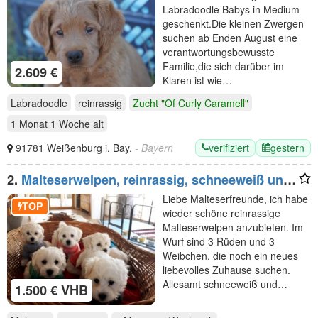
Labradoodle Babys in Medium
geschenkt.Die kleinen Zwergen
suchen ab Enden August eine
verantwortungsbewusste
Familie,die sich darüber im
2.609 €
Klaren ist wie…
Labradoodle
reinrassig
Zucht "Of Curly Caramell"
1 Monat 1 Woche
alt
verifiziert
gestern
91781 Weißenburg i. Bay.
- Bayern
2.
Malteserwelpen, reinrassig, schneeweiß und
zuckersüß
Liebe Malteserfreunde, ich habe
TOP
wieder schöne reinrassige
Malteserwelpen anzubieten. Im
Wurf sind 3 Rüden und 3
Weibchen, die noch ein neues
liebevolles Zuhause suchen.
Allesamt schneeweiß und…
1.500 € VHB