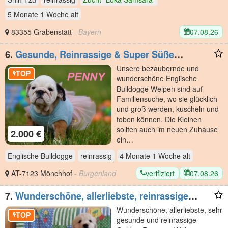
5 Monate 1 Woche
alt
07.08.26
83355 Grabenstätt
- Bayern
6.
Gesunde, Reinrassige & Super Süße
Englische Bulldogge Welpen
Unsere bezaubernde und
TOP
wunderschöne Englische
Bulldogge Welpen sind auf
Familiensuche, wo sie glücklich
und groß werden, kuscheln und
toben können. Die Kleinen
sollten auch im neuen Zuhause
2.000 €
ein…
Englische Bulldogge
reinrassig
4 Monate 1 Woche
alt
verifiziert
07.08.26
AT-7123 Mönchhof
- Burgenland
7.
Wunderschöne, allerliebste, reinrassige
Golden Retriever
Wunderschöne, allerliebste, sehr
TOP
gesunde und reinrassige