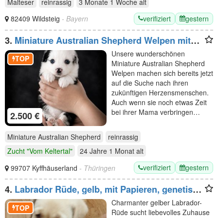
Malteser
reinrassig
3 Monate 1 Woche
alt
verifiziert
gestern
82409 Wildsteig
- Bayern
3.
Miniature Australian Shepherd Welpen mit
Papieren
Unsere wunderschönen
TOP
Miniature Australian Shepherd
Welpen machen sich bereits jetzt
auf die Suche nach ihren
zukünftigen Herzensmenschen.
Auch wenn sie noch etwas Zeit
bei ihrer Mama verbringen…
2.500 €
Miniature Australian Shepherd
reinrassig
Zucht "Vom Keltertal"
24 Jahre 1 Monat
alt
verifiziert
gestern
99707 Kyffhäuserland
- Thüringen
4.
Labrador Rüde, gelb, mit Papieren, genetisch
getestet
Charmanter gelber Labrador-
TOP
Rüde sucht liebevolles Zuhause