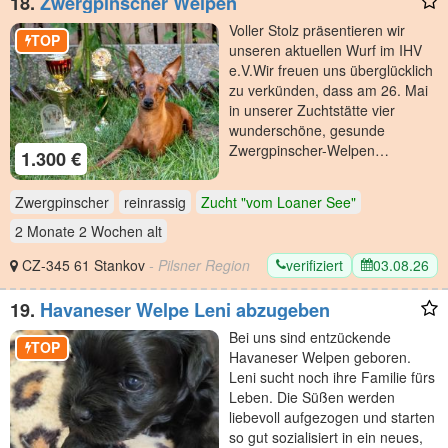
18.
Zwergpinscher Welpen
​Voller Stolz präsentieren wir
TOP
unseren aktuellen Wurf im IHV
e.V. ​Wir freuen uns überglücklich
zu verkünden, dass am 26. Mai
in unserer Zuchtstätte vier
wunderschöne, gesunde
Zwergpinscher-Welpen…
1.300 €
Zwergpinscher
reinrassig
Zucht "vom Loaner See"
2 Monate 2 Wochen
alt
verifiziert
03.08.26
CZ-345 61 Stankov
- Pilsner Region
19.
Havaneser Welpe Leni abzugeben
Bei uns sind entzückende
TOP
Havaneser Welpen geboren.
Leni sucht noch ihre Familie fürs
Leben. Die Süßen werden
liebevoll aufgezogen und starten
so gut sozialisiert in ein neues,