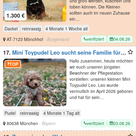
und groß werden, kuscheln und
toben können. Die Kleinen
sollten auch im neuen Zuhause
1.300 €
ein…
Dackel
reinrassig
4 Monate 1 Woche
alt
verifiziert
04.08.26
AT-7123 Mönchhof
- Burgenland
17.
Mini Toypudel Leo sucht seine Familie fürs
Leben
Hallo zusammen, heute möchten
TOP
wir euch unseren jüngsten
Bewohner der Pflegestation
vorstellen: unseren kleinen Mini
Toypudel Leo. Leo wurde
vermutlich im April 2026 geboren
und hat für sein…
Pudel
reinrassig
4 Monate 1 Tag
alt
verifiziert
03.08.26
80638 München
- Bayern