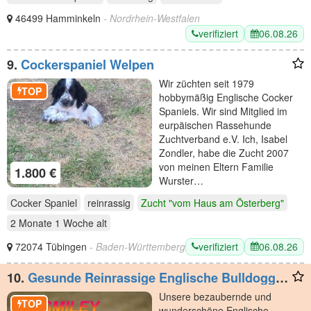
46499 Hamminkeln
- Nordrhein-Westfalen
verifiziert
06.08.26
9.
Cockerspaniel Welpen
Wir züchten seit 1979
TOP
hobbymäßig Englische Cocker
Spaniels. Wir sind Mitglied im
eurpäischen Rassehunde
Zuchtverband e.V. Ich, Isabel
Zondler, habe die Zucht 2007
von meinen Eltern Familie
1.800 €
Wurster…
Cocker Spaniel
reinrassig
Zucht "vom Haus am Österberg"
2 Monate 1 Woche
alt
verifiziert
06.08.26
72074 Tübingen
- Baden-Württemberg
10.
Gesunde Reinrassige Englische Bulldogge
Welpen
Unsere bezaubernde und
TOP
wunderschöne Englische