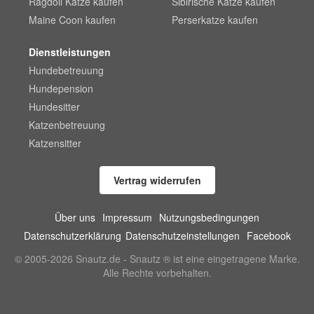
Ragdoll Katze kaufen
Sibirische Katze kaufen
Maine Coon kaufen
Perserkatze kaufen
Dienstleistungen
Hundebetreuung
Hundepension
Hundesitter
Katzenbetreuung
Katzensitter
Vertrag widerrufen
Über uns
Impressum
Nutzungsbedingungen
Datenschutzerklärung
Datenschutzeinstellungen
Facebook
© 2005-2026 Snautz.de - Snautz ® ist eine eingetragene Marke.
Alle Rechte vorbehalten.