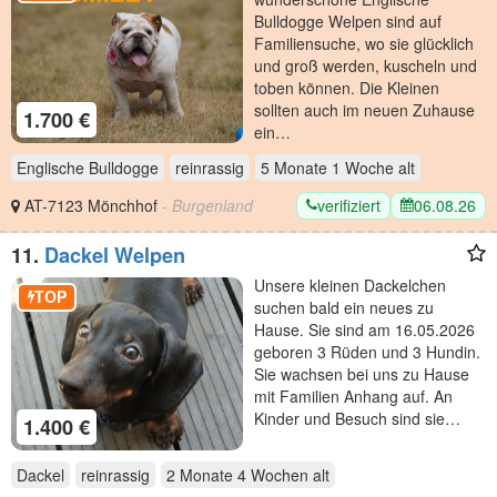
Bulldogge Welpen sind auf
Familiensuche, wo sie glücklich
und groß werden, kuscheln und
toben können. Die Kleinen
sollten auch im neuen Zuhause
1.700 €
ein…
Englische Bulldogge
reinrassig
5 Monate 1 Woche
alt
verifiziert
06.08.26
AT-7123 Mönchhof
- Burgenland
11.
Dackel Welpen
Unsere kleinen Dackelchen
TOP
suchen bald ein neues zu
Hause. Sie sind am 16.05.2026
geboren 3 Rüden und 3 Hundin.
Sie wachsen bei uns zu Hause
mit Familien Anhang auf. An
Kinder und Besuch sind sie…
1.400 €
Dackel
reinrassig
2 Monate 4 Wochen
alt