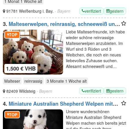
1 Monat 1 Woche
alt
verifiziert
gestern
91781 Weißenburg i. Bay.
- Bayern
3.
Malteserwelpen, reinrassig, schneeweiß und
zuckersüß
Liebe Malteserfreunde, ich habe
TOP
wieder schöne reinrassige
Malteserwelpen anzubieten. Im
Wurf sind 3 Rüden und 3
Weibchen, die noch ein neues
liebevolles Zuhause suchen.
Allesamt schneeweiß und…
1.500 € VHB
Malteser
reinrassig
3 Monate 1 Woche
alt
verifiziert
gestern
82409 Wildsteig
- Bayern
4.
Miniature Australian Shepherd Welpen mit
Papieren
Unsere wunderschönen
TOP
Miniature Australian Shepherd
Welpen machen sich bereits jetzt
auf die Suche nach ihren