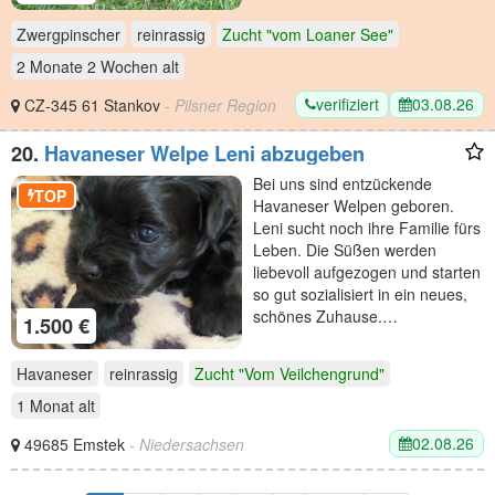
Zwergpinscher
reinrassig
Zucht "vom Loaner See"
2 Monate 2 Wochen
alt
verifiziert
03.08.26
CZ-345 61 Stankov
- Pilsner Region
20.
Havaneser Welpe Leni abzugeben
Bei uns sind entzückende
TOP
Havaneser Welpen geboren.
Leni sucht noch ihre Familie fürs
Leben. Die Süßen werden
liebevoll aufgezogen und starten
so gut sozialisiert in ein neues,
schönes Zuhause.…
1.500 €
Havaneser
reinrassig
Zucht "Vom Veilchengrund"
1 Monat
alt
02.08.26
49685 Emstek
- Niedersachsen