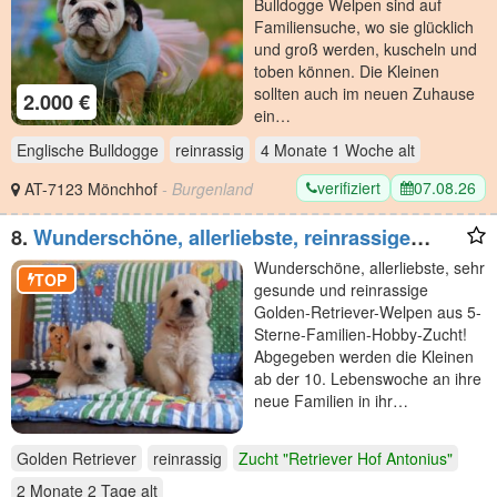
Bulldogge Welpen sind auf
Familiensuche, wo sie glücklich
und groß werden, kuscheln und
toben können. Die Kleinen
sollten auch im neuen Zuhause
2.000 €
ein…
Englische Bulldogge
reinrassig
4 Monate 1 Woche
alt
verifiziert
07.08.26
AT-7123 Mönchhof
- Burgenland
8.
Wunderschöne, allerliebste, reinrassige
Golden Retriever
Wunderschöne, allerliebste, sehr
TOP
gesunde und reinrassige
Golden-Retriever-Welpen aus 5-
Sterne-Familien-Hobby-Zucht!
Abgegeben werden die Kleinen
ab der 10. Lebenswoche an ihre
neue Familien in ihr…
Golden Retriever
reinrassig
Zucht "Retriever Hof Antonius"
2 Monate 2 Tage
alt