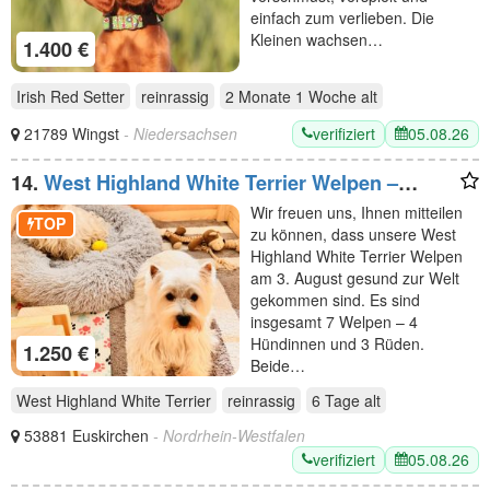
einfach zum verlieben. Die
Kleinen wachsen…
1.400 €
Irish Red Setter
reinrassig
2 Monate 1 Woche
alt
verifiziert
05.08.26
21789 Wingst
- Niedersachsen
14.
West Highland White Terrier Welpen –
Einmaliger Wurf erwartet
Wir freuen uns, Ihnen mitteilen
TOP
zu können, dass unsere West
Highland White Terrier Welpen
am 3. August gesund zur Welt
gekommen sind. Es sind
insgesamt 7 Welpen – 4
Hündinnen und 3 Rüden.
1.250 €
Beide…
West Highland White Terrier
reinrassig
6 Tage
alt
53881 Euskirchen
- Nordrhein-Westfalen
verifiziert
05.08.26