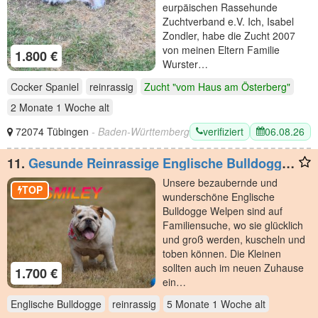
eurpäischen Rassehunde
Zuchtverband e.V. Ich, Isabel
Zondler, habe die Zucht 2007
von meinen Eltern Familie
1.800 €
Wurster…
Cocker Spaniel
reinrassig
Zucht "vom Haus am Österberg"
2 Monate 1 Woche
alt
verifiziert
06.08.26
72074 Tübingen
- Baden-Württemberg
11.
Gesunde Reinrassige Englische Bulldogge
Welpen
Unsere bezaubernde und
TOP
wunderschöne Englische
Bulldogge Welpen sind auf
Familiensuche, wo sie glücklich
und groß werden, kuscheln und
toben können. Die Kleinen
sollten auch im neuen Zuhause
1.700 €
ein…
Englische Bulldogge
reinrassig
5 Monate 1 Woche
alt