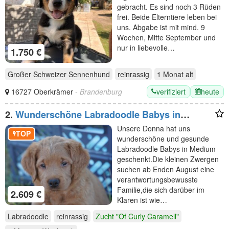
gebracht. Es sind noch 3 Rüden
frei. Beide Elterntiere leben bei
uns. Abgabe ist mit mind. 9
Wochen, Mitte September und
nur in liebevolle…
1.750 €
Großer Schweizer Sennenhund
reinrassig
1 Monat
alt
verifiziert
heute
16727 Oberkrämer
- Brandenburg
2.
Wunderschöne Labradoodle Babys in
Medium mit Papiere?
Unsere Donna hat uns
TOP
wunderschöne und gesunde
Labradoodle Babys in Medium
geschenkt.Die kleinen Zwergen
suchen ab Enden August eine
verantwortungsbewusste
Familie,die sich darüber im
2.609 €
Klaren ist wie…
Labradoodle
reinrassig
Zucht "Of Curly Caramell"