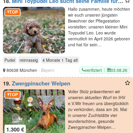
18.
Mini Toypudel Leo sucht seine Familie fürs
Leben
Hallo zusammen, heute möchten
TOP
wir euch unseren jüngsten
Bewohner der Pflegestation
vorstellen: unseren kleinen Mini
Toypudel Leo. Leo wurde
vermutlich im April 2026 geboren
und hat für sein…
Pudel
reinrassig
4 Monate 1 Tag
alt
verifiziert
03.08.26
80638 München
- Bayern
19.
Zwergpinscher Welpen
​Voller Stolz präsentieren wir
TOP
unseren aktuellen Wurf im IHV
e.V. ​Wir freuen uns überglücklich
zu verkünden, dass am 26. Mai
in unserer Zuchtstätte vier
wunderschöne, gesunde
Zwergpinscher-Welpen…
1.300 €