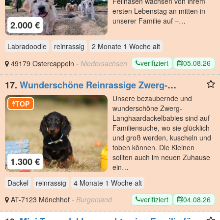
Fellnasen wachsen von ihrem
ersten Lebenstag an mitten in
unserer Familie auf –…
2.000 €
Labradoodle
reinrassig
2 Monate 1 Woche
alt
verifiziert
05.08.26
49179 Ostercappeln
- Niedersachsen
17.
Wunderschöne Reinrassige Zwerg-
Langhaardackel Welpen auf Familiensuche
Unsere bezaubernde und
TOP
wunderschöne Zwerg-
Langhaardackelbabies sind auf
Familiensuche, wo sie glücklich
und groß werden, kuscheln und
toben können. Die Kleinen
sollten auch im neuen Zuhause
1.300 €
ein…
Dackel
reinrassig
4 Monate 1 Woche
alt
verifiziert
04.08.26
AT-7123 Mönchhof
- Burgenland