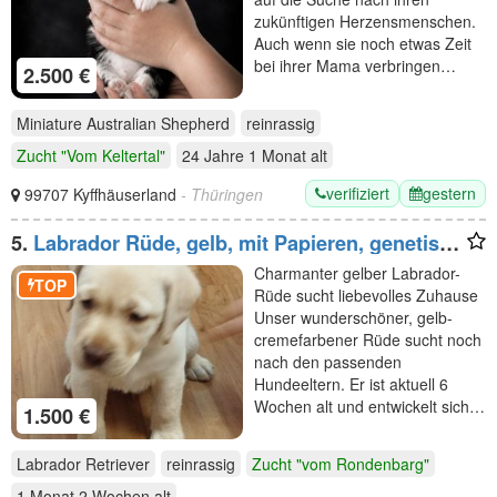
zukünftigen Herzensmenschen.
Auch wenn sie noch etwas Zeit
bei ihrer Mama verbringen…
2.500 €
Miniature Australian Shepherd
reinrassig
Zucht "Vom Keltertal"
24 Jahre 1 Monat
alt
verifiziert
gestern
99707 Kyffhäuserland
- Thüringen
5.
Labrador Rüde, gelb, mit Papieren, genetisch
getestet
Charmanter gelber Labrador-
TOP
Rüde sucht liebevolles Zuhause
Unser wunderschöner, gelb-
cremefarbener Rüde sucht noch
nach den passenden
Hundeeltern. Er ist aktuell 6
Wochen alt und entwickelt sich…
1.500 €
Labrador Retriever
reinrassig
Zucht "vom Rondenbarg"
1 Monat 2 Wochen
alt