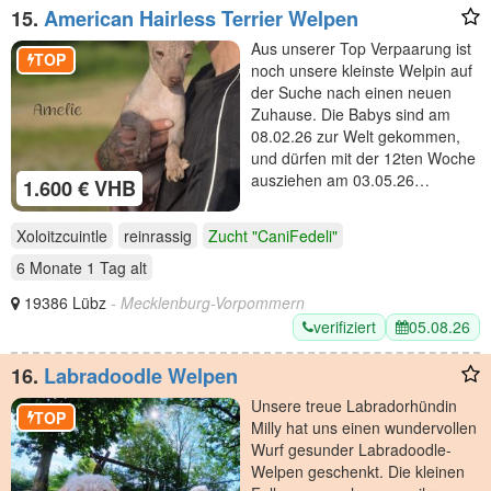
15.
American Hairless Terrier Welpen
Aus unserer Top Verpaarung ist
TOP
noch unsere kleinste Welpin auf
der Suche nach einen neuen
Zuhause. Die Babys sind am
08.02.26 zur Welt gekommen,
und dürfen mit der 12ten Woche
ausziehen am 03.05.26…
1.600 € VHB
Xoloitzcuintle
reinrassig
Zucht "CaniFedeli"
6 Monate 1 Tag
alt
19386 Lübz
- Mecklenburg-Vorpommern
verifiziert
05.08.26
16.
Labradoodle Welpen
Unsere treue Labradorhündin
TOP
Milly hat uns einen wundervollen
Wurf gesunder Labradoodle-
Welpen geschenkt. Die kleinen