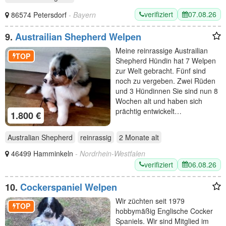
verifiziert
07.08.26
86574 Petersdorf
- Bayern
9.
Austrailian Shepherd Welpen
Meine reinrassige Austrailian
TOP
Shepherd Hündin hat 7 Welpen
zur Welt gebracht. Fünf sind
noch zu vergeben. Zwei Rüden
und 3 Hündinnen Sie sind nun 8
Wochen alt und haben sich
prächtig entwickelt…
1.800 €
Australian Shepherd
reinrassig
2 Monate
alt
46499 Hamminkeln
- Nordrhein-Westfalen
verifiziert
06.08.26
10.
Cockerspaniel Welpen
Wir züchten seit 1979
TOP
hobbymäßig Englische Cocker
Spaniels. Wir sind Mitglied im