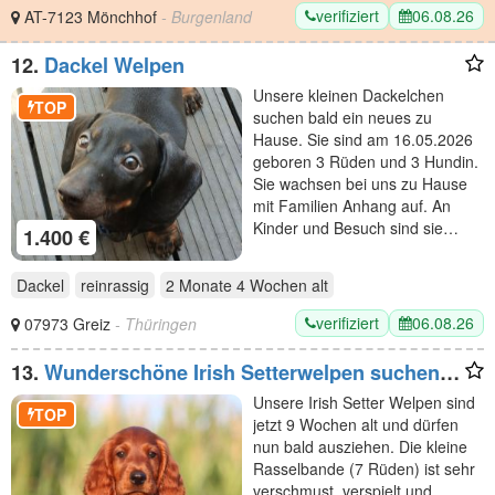
verifiziert
06.08.26
AT-7123 Mönchhof
- Burgenland
12.
Dackel Welpen
Unsere kleinen Dackelchen
TOP
suchen bald ein neues zu
Hause. Sie sind am 16.05.2026
geboren 3 Rüden und 3 Hundin.
Sie wachsen bei uns zu Hause
mit Familien Anhang auf. An
Kinder und Besuch sind sie…
1.400 €
Dackel
reinrassig
2 Monate 4 Wochen
alt
verifiziert
06.08.26
07973 Greiz
- Thüringen
13.
Wunderschöne Irish Setterwelpen suchen
liebevolle Plätze
Unsere Irish Setter Welpen sind
TOP
jetzt 9 Wochen alt und dürfen
nun bald ausziehen. Die kleine
Rasselbande (7 Rüden) ist sehr
verschmust, verspielt und