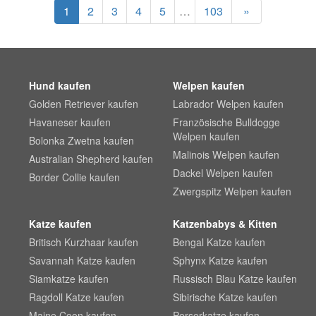
1
2
3
4
5
…
103
»
Hund kaufen
Welpen kaufen
Golden Retriever kaufen
Labrador Welpen kaufen
Havaneser kaufen
Französische Bulldogge
Welpen kaufen
Bolonka Zwetna kaufen
Malinois Welpen kaufen
Australian Shepherd kaufen
Dackel Welpen kaufen
Border Collie kaufen
Zwergspitz Welpen kaufen
Katze kaufen
Katzenbabys & Kitten
Britisch Kurzhaar kaufen
Bengal Katze kaufen
Savannah Katze kaufen
Sphynx Katze kaufen
Siamkatze kaufen
Russisch Blau Katze kaufen
Ragdoll Katze kaufen
Sibirische Katze kaufen
Maine Coon kaufen
Perserkatze kaufen