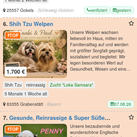
verifiziert
gestern
25557 Gokels
- Schleswig-Holstein
6.
Shih Tzu Welpen
Unsere Welpen wachsen
TOP
liebevoll im Haus, mitten im
Familienalltag auf und werden
mit größter Sorgfalt geprägt,
sozialisiert und begleitet. Wir
legen besonderen Wert auf
Gesundheit, Wesen und eine…
1.700 €
Shih Tzu
reinrassig
Zucht "Loka Samsara"
5 Monate 1 Woche
alt
07.08.26
83355 Grabenstätt
- Bayern
7.
Gesunde, Reinrassige & Super Süße
Englische Bulldogge Welpen
Unsere bezaubernde und
TOP
wunderschöne Englische